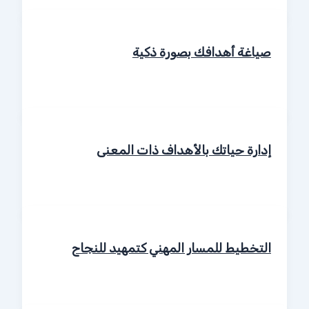
صياغة أهدافك بصورة ذكية
إدارة حياتك بالأهداف ذات المعنى
التخطيط للمسار المهني كتمهيد للنجاح