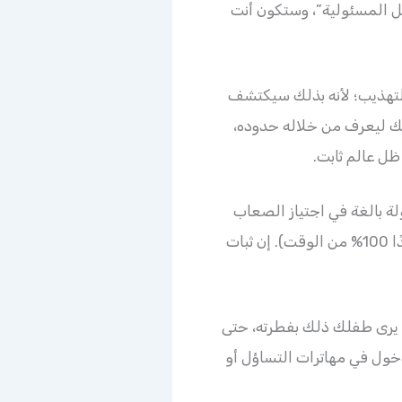
ّل المسئولية”، وستكون أنت
لتهذيب؛ لأنه بذلك سيكتشف
فلك ليعرف من خلاله حدوده،
ظل عالم ثابت.
لة بالغة في اجتياز الصعاب
ومواجهة الواقع والحياة (وهذا جزء طبيعي من تطوره، فأنت لست موجودًا لكي يظل طفلك سعيدًا 100% من الوقت). إن ثبات
ف يرى طفلك ذلك بفطرته، حتى
دخول في مهاترات التساؤل أو