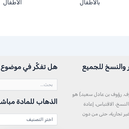
بالأطفال
الأطفال
 والنسخ للجميع
هل تفكّر في موضوع م
البحث
عن:
ف. رؤوف بن عادل سعيد) هو
الذهاب للمادة مباشر
نسخ، الاقتباس، إعادة
 غير تجارية، حتى من دون
الذهاب
للمادة
مباشرة