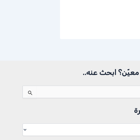
عيّن؟ ابحث عنه..
ة