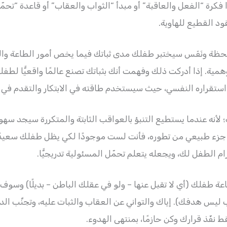
 فكرة “الفعل والعاقبة” أو مبدأ “الثواب والعقاب” أو قاعدة “تحم
ود القطيع للهاوية.
لحظة ونَفَس سيختبر طفلك مدى ثباتك فيما يخص أمور الطاعة وا
وهمية. إذا أدركت ذلك وفهمت أنك بثباتك تصنع عالمًا واقعيًّا لط
في استقراره النفسي، حيث سيستخدم طاقته في الابتكار والتقدم في 
أنه عندما يستطيع التنبؤ بالعواقب الثابتة والمتكررة سيجد سهو
ام الطفل لك، ويجعله يتعلم تحمّل المسئولية تدريجيًّا.
ة طفلك (أي لا تقبل عنها – ولو في عقلك الباطن – بديلًا) وسو
ب ليس هدفك). إياك والتواني عن العقاب والثبات عليه، وتجنَّب ال
ط نفّذ قرارك وكن حازمًا، بمنتهى الهدوء.