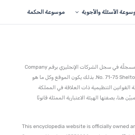
سوعة الأسئلة والأجوبة
موسوعة الحكمة
هذا الموقع الخاص بالموسوعة مملوك ومُدار رسميًا من قِبل الشركة البريطانية ADEL INTELLECTUAL VISION LTD والمسجلّة في سجل الشركات الإنجليزي برقم Company
Number 15559289 والكائن عنوانها الرسمي في No. 71-75 Shelton Street, Covent Garden, London, United Kingdom, WC2H 9JQ. بذلك يكون الموقع وكل ما هو
 لقوانين النشر الخاصة بحكومة المملكة المتحدة Copyright, Designs and Patents Act 1988 وكافة القوانين التنظيمية ذات العلاقة في المملكة
 هنا، بصفتها الهيئة الاعتبارية الممثلة قانونًا
This encyclopedia website is officially owned