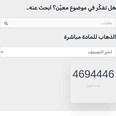
هل تفكّر في موضوع معيّن؟ ابحث عنه..
لبحث
ن:
الذهاب للمادة مباشرة
لذهاب
لمادة
باشرة
4694446
عدد الزوار