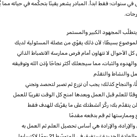
 في سنوات؛ فقط ابدأ. المبادر يشعر يقينًا بتحكّمه في حياته مما 
رجات.
يتطلّب المجهود الكبير والمستمر
 الموضوع بسيطًا؛ لأن ذلك يقوّي من عضلة المسئولية لديك
في كل الأحوال لا تتهاون أمام فرص ممارسة الانضباط الذاتي
لهدوء والثبات، مما سيجعلك أكثر نجاحًا بإذن الله وتوفيقه
عمل والنشاط والتقدّم
ا، والنجاح كذلك؛ يجب أن تزرع ثم تصبر لتحصد وتجني
تًا للعلم قبل العمل وبعدها امنح كل الوقت تقريبًا للعمل
لن يتقدّم بك؛ ركّز أنشطتك على ما يقرّبك للهدف فقط
 وممارستها ثم قم بدفعه مقدمًا
 والإرادة، والإرادة هي أساس تحصيل العلم ثم العمل به
جديدة تستغرق في المتوسّط 21 يومًا لاكتسابها