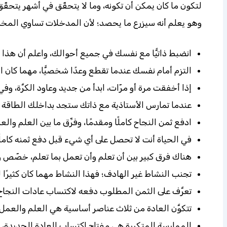
لتكون ما كان يمكن أن تكونه، وما لا يتحقّق في أشهر يتحقّق
وهو يعلم أنه سيزرع ما يحصد؛ لأن المدخلات تساوي المخ
انضبط ذاتيًّا مع نفسك في جميع أحوالك، واعلم أن هذا 
التزم أمام نفسك عندما تقطع وعدًا شخصيًّا، مهما كان
إذا أخفقت مرة أو مرّات، ابدأ من جديد وعاود الكرَّة، و
عندما تمارس الأستاذية مع ذاتك ستجد بداخلك الطاقة وا
ادفع ثمن النجاح كاملًا ومقدمًا، وفرِّق ما بين العلم وال
في الحياة أنت لا تحصل على أي شيء قبل دفع ثمنه كاملً
هناك فرق كبير بين أن تعلم وأن تعمل بما تعلم، خصّص وق
تجنب النشاط غير الهادف؛ فهذا النشاط مهما كان كثيرًا 
تعرَّف على الثمن المطلوب دفعه لاكتساب عادات النجاح
تتكوَّن العادة من ثلاث عناصر أساسية هي العلم والعمل
الممارسة المتكررة هي مفتاح اكتساب العادة الجديدة، والعادة ال