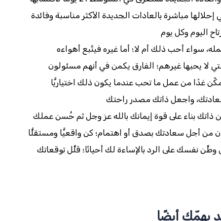
 إحلالها مباشرة بالعادات الجديدة الأكثر مناسبة وفائدة
تاح اليوم وكل يوم
ه، سواء أحب ذلك أم لا؛ أما غيره فيتّبع أهواءه
تي لا يحبها غيرهم؛ الفارق يكمن في أنهم مسئولون
ّن غدًا من عمل ما تحب عندما يكون ذلك اختياريًّا
سعادتك، واجعل ذاتك مصدر راحتك
اتك بناء على قوة إيمانك بالله عز وجل ثم حُسن عملك
ون من أجل سعادتك بصدق أو اهتمام؛ كن واقعيًّا ومستقلًّا
وطِّن نفسك على الرد بالإساءة لك أحيانًا؛ قلِّل توقعاتك
 يهمّك أيضًا