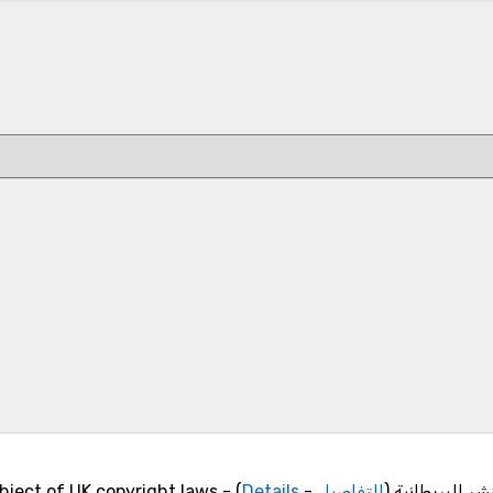
 البريطانية (
التفاصيل
-
Details
) - The encylopedia content is subject of UK copyright laws