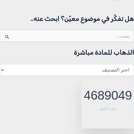
هل تفكّر في موضوع معيّن؟ ابحث عنه..
لبحث
ن:
الذهاب للمادة مباشرة
لذهاب
لمادة
باشرة
4689049
عدد الزوار