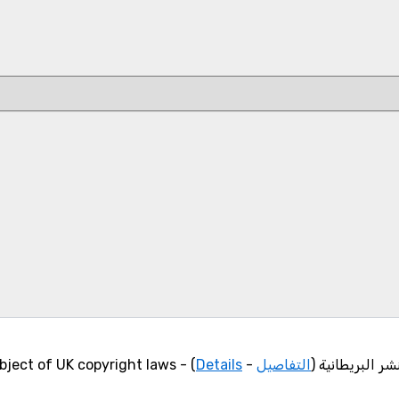
 البريطانية (
التفاصيل
-
Details
) - The encylopedia content is subject of UK copyright laws