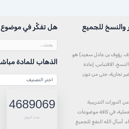
 والنسخ للجميع
هل تفكّر في موضوع م
البحث
عن:
ف. رؤوف بن عادل سعيد) هو
الذهاب للمادة مباشر
نسخ، الاقتباس، إعادة
 غير تجارية، حتى من دون
الذهاب
للمادة
مباشرة
4689069
الي ١٥٠٠ مادة منشورة من الدورات التدريبية
العملية، في كافة موضوعات
عدد الزوار
اء. أسأل الله النفع للجميع