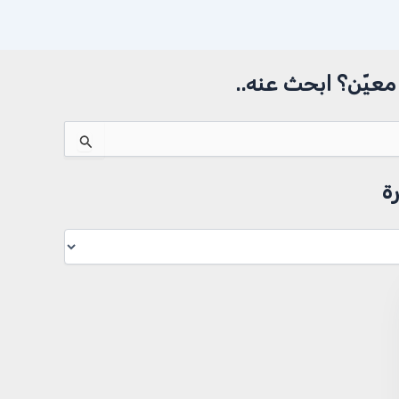
عيّن؟ ابحث عنه..
ة