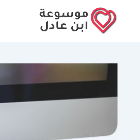
خطي
لى
لمحتوى