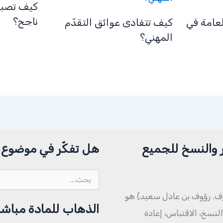
كيف تصبح
ناجح؟
لعامة في
كيف تتفادى عوائق التقدّم
المهني؟
 والنسخ للجميع
هل تفكّر في موضوع م
البحث
عن:
ف. رؤوف بن عادل سعيد) هو
الذهاب للمادة مباشر
نسخ، الاقتباس، إعادة