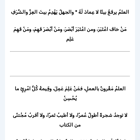
العلمُ يرفَعُ بيتًا لا عِمادَ لَهُ * والجهلُ يَهْدِمُ بيتَ العِزِّ والشَّرَفِ
مَنْ خافَ اعْتَبَرَ، ومن اعْتَبَرَ أبْصَرَ، ومَنْ أبْصَرَ فَهِمَ، ومَنْ فَهِمَ
عَلِم
العلمُ مَقْرونٌ بالعملِ، فمَنْ عَلِمَ عَمِلَ، وقِيمةُ كُلُّ امْرِئٍ ما
يُحْسِنُ
لا توجدُ شجرةٌ أطولُ عُمرًا، ولا أطيبُ ثمرًا، ولا أقربُ مُجْتنًى
من الكتاب