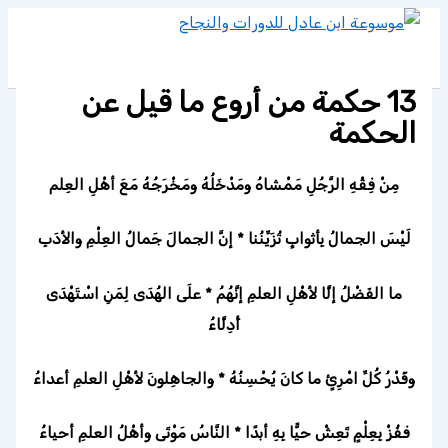
تخطي
إلى
المحتوى
13 حكمة من أروع ما قيل عن
الحكمة
مِنْ فِقْهِ الرَّجُلِ مَمْشاهُ ومَدْخَلُهُ ومَخْرَجُهُ مَعَ أهْلِ العِلم
لَيْسَ الجمالُ بِأثوابٍ تُزَيِّنُنا * إنَّ الجمالَ جَمالُ العِلْمِ والأدَبِ
ما الفَضْلُ إلَّا لأهْلِ العلمِ إنَّهُمُ * علَى الهُدَى لِمَنِ اسْتَهْدَى
أَدِلَّاءُ
وقَدْرُ كُلِّ امْرِئٍ ما كانَ يُحْسِنُهُ * والجاهِلونَ لأهْلِ العلمِ أعداءُ
ففُزْ بِعِلْمٍ تَعِشْ حيًّا بِهِ أبدًا * النَّاسُ مَوْتَى وأهْلُ العلمِ أحياءُ