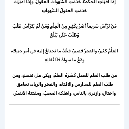
إذا أقبَلَتِ الحكمةُ خَدَمَتِ الشَّهواتُ العقولَ، وإذا أدْبَرَتْ
خَدَمَتِ العقولُ الشَّهواتِ
مَنْ تَرَأَّسَ سَرِيعاً أَضَرَّ بِكَثِيرٍ مِنَ الْعِلْمِ وَمَنْ لَمْ يَتَرَأَّسْ طَلَبَ
وَطَلَبَ حَتَّى يَبْلُغَ
العِلْمُ كثيرٌ، والعمرُ قصيرٌ، فخُذْ ما تحتاجُ إليهِ في أمرِ دينِكَ،
ودَعْ ما سِواهُ فلَا تُعَانِهِ
من طلب العلم للعمل كَسَرَهُ العلمُ، وبكى على نفسهِ، ومن
طلبَ العلم للمدارس والافتاء، والفخر والرياء، تحامق
واختال، وازدرى بالناس، واهلكه العجبُ، ومقتتهُ الأنفسُ