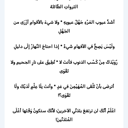
الثرواتِ الطَّائلةَ
أشَدُّ عيوبِ المَرْءِ جَهْلُ عيوبِهِ * ولا شيءَ بالأقوامِ أزْرَى من
الجَهْلِ
ولَيْسَ يَصِحُّ في الأفهامِ شَيءٌ * إذا احتاجَ النَّهارُ إلَى دليلِ
رُوَيْدَكَ مِنْ كَسْبِ الذنوبِ فأنتَ لا * تُطِيقُ على نارِ الجحيمِ ولا
تَقْوَى
أترضَى بأنْ تَلْقَى المُهَيْمِنَ في غدٍ * وأنتَ بِلَا عِلْمٍ لَدَيْكَ ولَا
تَقْوَى؟!
اعْلَمْ أنَّكَ لن ترتفعَ بتَدَنِّي الآخرينَ؛ لأنَّكَ ستكونُ وَقْتَها أعْلَى
المُتَدَنِّينَ!