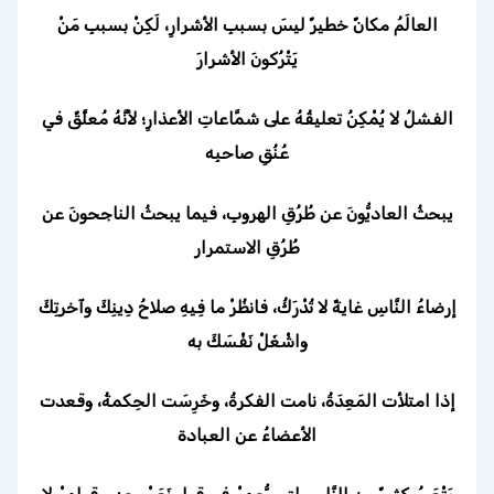
العالَمُ مكانٌ خطيرٌ ليسَ بسببِ الأشرارِ، لَكِنْ بسببِ مَنْ
يَتْرُكونَ الأشرارَ
الفشلُ لا يُمْكِنُ تعليقُهُ على شمَّاعاتِ الأعذارِ؛ لأنَّهُ مُعلَّقٌ في
عُنُقِ صاحبِه
يبحثُ العاديُّونَ عن طُرُقِ الهروبِ، فيما يبحثُ الناجحونَ عن
طُرُقِ الاستمرار
إرضاءُ النَّاسِ غايةٌ لا تُدْرَكُ، فانظُرْ ما فِيهِ صلاحُ دِينِكَ وآخرتِكَ
واشْغَلْ نَفْسَكَ به
إذا امتلأت المَعِدَةُ، نامت الفكرةُ، وخَرِسَت الحِكمةُ، وقعدت
الأعضاءُ عن العبادة