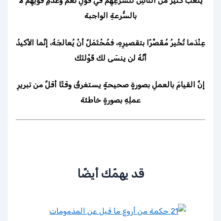
يَتْعَبُ كثيرٌ من النَّاسِ لتسرُّعِهِمْ في قولِ نَعَمْ وعدمِ قولِهِمْ لا
بالسُّرعةِ الواجبة
عِنْدَما تُخْبِرُ مُقَصِّرًا بتقصيرِهِ، فمُحْتَمَلٌ أنْ يُعالجَهُ، إنَّما الأكيدُ
أنَّهُ لن ينسَى لك قَوْلتَك
إنَّ القيامَ بالعملِ بصورةٍ صحيحةٍ يستغرقُ وقتًا أقلَّ من تبريرِ
عملِهِ بصورةٍ خاطئة
قد يهمّك أيضًا