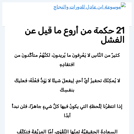
تخطي
إلى
المحتوى
21 حكمة من أروع ما قيل عن
الفشل
كثيرٌ من النَّاسِ لا يَعْرِفونَ ما يُريدونَ، لكنَّهُمْ متأكِّدونَ من
افتقادِهِ
لا يُمكِنُكَ تحفيزُ أيِّ أحدٍ لِيفعلَ شيئًا لا يَوَدُّ فَعْلَهُ؛ فعليكَ
بنفسِكَ
إذا انتظرْنا لِلَّحظةِ التي يكونُ فيها كلُّ شيءٍ جاهزًا، فلن نبدأَ
أبدًا
السعادةُ الحقيقيَّةُ ثمنُها التَّقْوَى، أمَّا المزيَّفةُ فتكلِّفُ