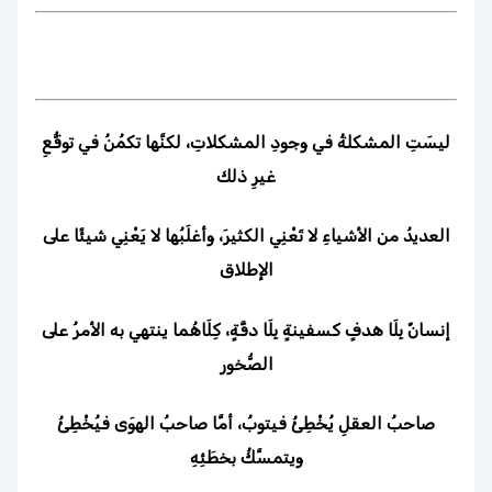
ليسَتِ المشكلةُ في وجودِ المشكلاتِ، لكنَّها تكمُنُ في توقُّعِ
غيرِ ذلك
العديدُ من الأشياءِ لا تَعْنِي الكثيرَ، وأغلَبُها لا يَعْنِي شيئًا على
الإطلاق
إنسانٌ بِلَا هدفٍ كسفينةٍ بِلَا دفَّةٍ، كِلَاهُما ينتهي به الأمرُ على
الصُّخور
صاحبُ العقلِ يُخْطِئُ فيتوبُ، أمَّا صاحبُ الهوَى فيُخْطِئُ
ويتمسَّكُ بخطَئِهِ