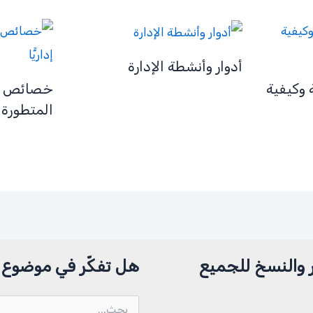
أدوار وأنشطة الإدارة
ة وكيفية
خصائص ا
المتطورة إد
 والنسخ للجميع
هل تفكّر في موضوع م
البحث