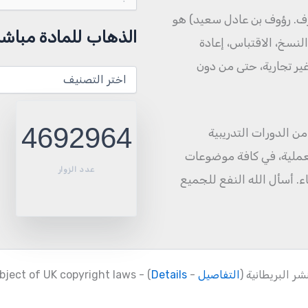
عن:
ف. رؤوف بن عادل سعيد) هو
الذهاب للمادة مباشر
نسخ، الاقتباس، إعادة
 غير تجارية، حتى من دون
الذهاب
للمادة
مباشرة
4692964
الي ١٥٠٠ مادة منشورة من الدورات التدريبية
العملية، في كافة موضوعات
عدد الزوار
اء. أسأل الله النفع للجميع
 البريطانية (
التفاصيل
-
Details
) - The encylopedia content is subject of UK copyright laws