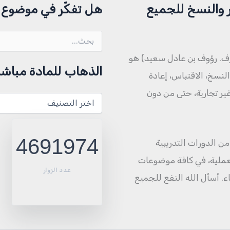
 والنسخ للجميع
هل تفكّر في موضوع م
البحث
عن:
ف. رؤوف بن عادل سعيد) هو
الذهاب للمادة مباشر
نسخ، الاقتباس، إعادة
 غير تجارية، حتى من دون
الذهاب
للمادة
مباشرة
4691974
الي ١٥٠٠ مادة منشورة من الدورات التدريبية
العملية، في كافة موضوعات
عدد الزوار
اء. أسأل الله النفع للجميع