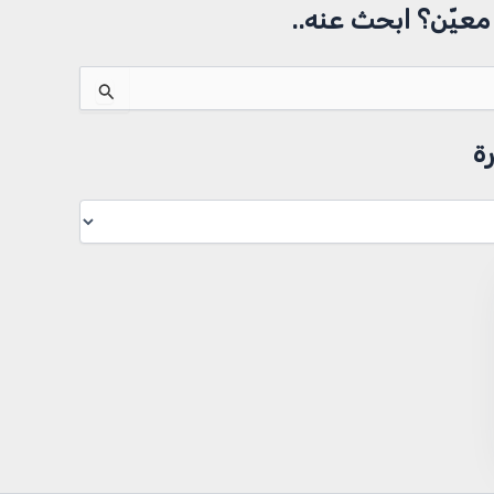
عيّن؟ ابحث عنه..
ة