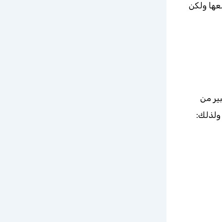
عها ولكن
ير من
ولذلك: