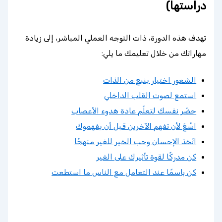
دراستها)
تهدف هذه الدورة، ذات التوجه العملي المباشر، إلى زيادة
مهاراتك من خلال تعليمك ما يلي:
الشعور اختيار ينبع من الذات
استمع لصوت القلب الداخلي
حضّر نفسك لتعلّم عادة هدوء الأعصاب
اسْعَ لأن تفهم الآخرين قبل أن يفهموك
اتّخذ الإحسان وحب الخير للغير منهجًا
كن مدركًا لقوة تأثيرك على الغير
كن باسمًا عند التعامل مع الناس ما استطعت